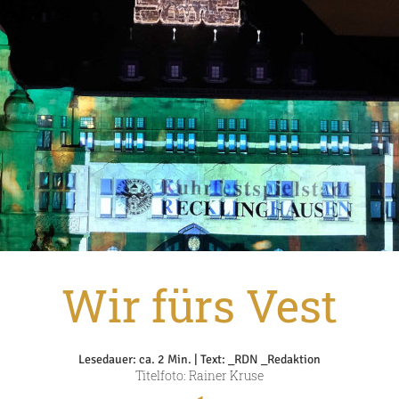
Wir fürs Vest
Lesedauer: ca. 2 Min. | Text: _RDN _Redaktion
Titelfoto: Rainer Kruse