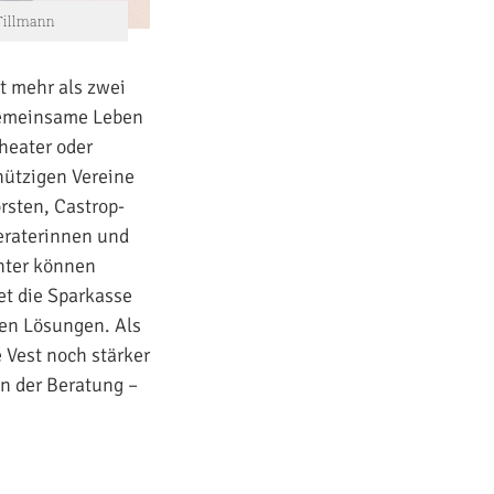
 Tillmann
t mehr als zwei
 gemeinsame Leben
Theater oder
nützigen Vereine
rsten, Castrop-
eraterinnen und
nter können
et die Sparkasse
en Lösungen. Als
 Vest noch stärker
in der Beratung –