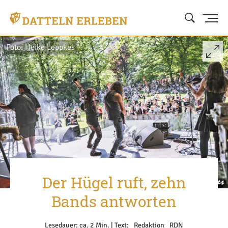
Foto: Heike Leppkes
Der Hügel ruft, zehn
Bands antworten
Lesedauer: ca. 2 Min. | Text: _Redaktion _RDN