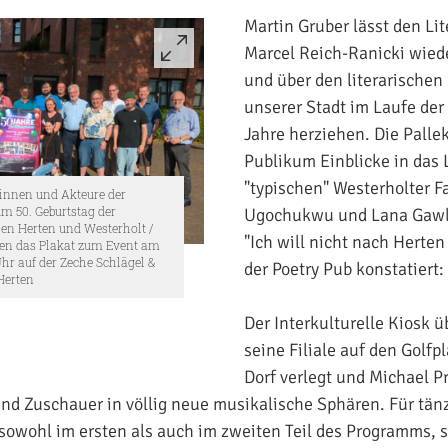
Martin Gruber lässt den Lit
Marcel Reich-Ranicki wied
und über den literarischen
unserer Stadt im Laufe de
Jahre herziehen. Die Pall
Publikum Einblicke in das 
"typischen" Westerholter F
rinnen und Akteure der
Ugochukwu und Lana Gawlik
m 50. Geburtstag der
hen Herten und Westerholt /
"Ich will nicht nach Herte
eren das Plakat zum Event am
hr auf der Zeche Schlägel &
der Poetry Pub konstatiert: 
 Herten
Der Interkulturelle Kiosk ü
seine Filiale auf den Golfpl
Dorf verlegt und Michael Pr
d Zuschauer in völlig neue musikalische Sphären. Für tän
owohl im ersten als auch im zweiten Teil des Programms, s