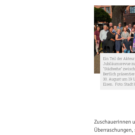
Ein Teil der Akteu
Jubiläumsrevue zu
"Städteehe" zwisc
Bertlich präsenti
30. August um 19 U
Eisen. Foto: Stadt
Zuschauerinnen un
Überraschungen, s