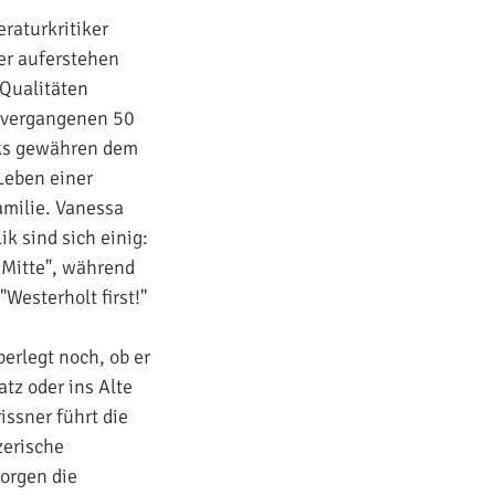
eraturkritiker
er auferstehen
 Qualitäten
r vergangenen 50
eks gewähren dem
Leben einer
amilie. Vanessa
 sind sich einig:
n Mitte", während
"Westerholt first!"
berlegt noch, ob er
atz oder ins Alte
issner führt die
zerische
orgen die