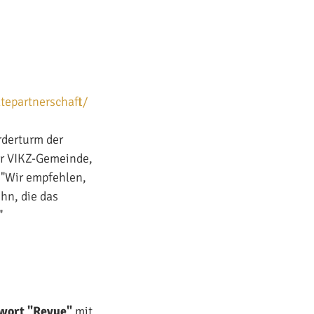
tepartnerschaft/
rderturm der
er VIKZ-Gemeinde,
 "Wir empfehlen,
hn, die das
"
hwort "Revue"
mit