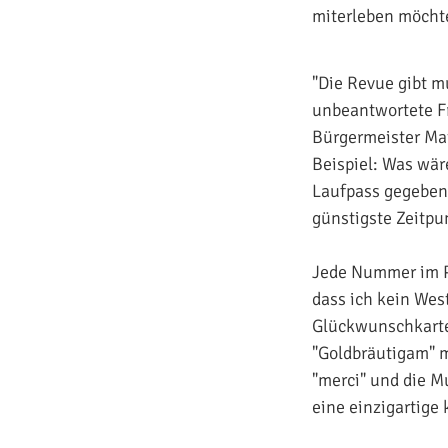
miterleben möchte
"Die Revue gibt m
unbeantwortete Fr
Bürgermeister Mat
Beispiel: Was wär
Laufpass gegeben 
günstigste Zeitpu
Jede Nummer im P
dass ich kein West
Glückwunschkarte 
"Goldbräutigam" m
"merci" und die M
eine einzigartige 