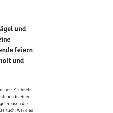
lägel und
eine
ende feiern
holt und
rd um 19 Uhr ein
stehen in einer
el & Eisen die
ertlich. Wer dies