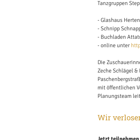
Tanzgruppen Steps
- Glashaus Herte
- Schnipp Schnap
- Buchladen Attat
- online unter
htt
Die Zuschauerinn
Zeche Schlägel & 
Paschenbergstraße
mit öffentlichen 
Planungsteam leit
Wir verlosen
Jetzt teilnehme