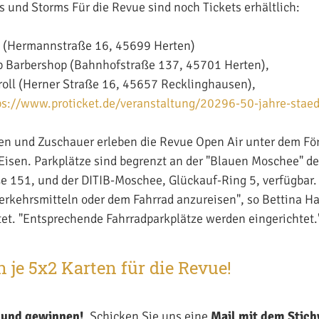
 und Storms Für die Revue sind noch Tickets erhältlich:
n (Hermannstraße 16, 45699 Herten)
p Barbershop (Bahnhofstraße 137, 45701 Herten),
roll (Herner Straße 16, 45657 Recklinghausen),
ps://www.proticket.de/veranstaltung/20296-50-jahre-staed
en und Zuschauer erleben die Revue Open Air unter dem Fö
Eisen. Parkplätze sind begrenzt an der "Blauen Moschee" d
 151, und der DITIB-Moschee, Glückauf-Ring 5, verfügbar.
Verkehrsmitteln oder dem Fahrrad anzureisen", so Bettina Ha
et. "Entsprechende Fahrradparkplätze werden eingerichtet.
 je 5x2 Karten für die Revue!
n und gewinnen!
Schicken Sie uns eine
Mail mit dem Stic