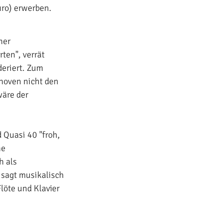
uro) erwerben.
her
ten", verrät
eriert. Zum
hoven nicht den
wäre der
 Quasi 40 "froh,
ne
h als
 sagt musikalisch
löte und Klavier