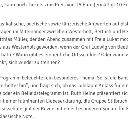
, kann noch Tickets zum Preis von 15 Euro (ermäßigt 10 E
usikalische, poetische sowie tänzerische Antworten auf bis
agen im Miteinander zwischen Westerholt, Bertlich und Her
thias Müller, der den Abend zusammen mit Freia Lukat mod
e aus Westerholt geworden, wenn der Graf Ludwig von Beet
hätte? Wann gibt es einheitliche Ortsschilder? Oder wann 
nkt, sich wieder zu trennen?
rogramm beleuchtet ein besonderes Thema. So ist die Band
erholter bin", und fragt sich, ob das Jubiläum Anlass für ei
oder ein Beileidstelegramm ist. Ruth Heine präsentiert sic
it einer fulminanten Liebeserklärung, die Gruppe Stilbruch
usikschule gibt der Revue mit einer besonderen Sonate für F
klassische Note.