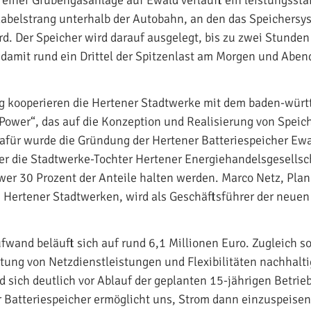
einer Grubengasanlage auf Ewald verläuft ein leistungsst
abelstrang unterhalb der Autobahn, an den das Speichersy
d. Der Speicher wird darauf ausgelegt, bis zu zwei Stunden
damit rund ein Drittel der Spitzenlast am Morgen und Aben
g kooperieren die Hertener Stadtwerke mit dem baden-wür
ower“, das auf die Konzeption und Realisierung von Speic
. Dafür wurde die Gründung der Hertener Batteriespeicher E
er die Stadtwerke-Tochter Hertener Energiehandelsgesells
er 30 Prozent der Anteile halten werden. Marco Netz, Plan
 Hertener Stadtwerken, wird als Geschäftsführer der neue
fwand beläuft sich auf rund 6,1 Millionen Euro. Zugleich so
tung von Netzdienstleistungen und Flexibilitäten nachhalti
d sich deutlich vor Ablauf der geplanten 15-jährigen Betri
r Batteriespeicher ermöglicht uns, Strom dann einzuspeise