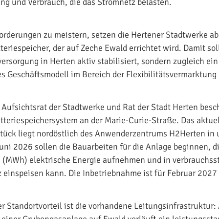
g und Verbrauch, die das Stromnetz belasten.
rderungen zu meistern, setzen die Hertener Stadtwerke ab
eriespeicher, der auf Zeche Ewald errichtet wird. Damit soll
ersorgung in Herten aktiv stabilisiert, sondern zugleich ein
 Geschäftsmodell im Bereich der Flexibilitätsvermarktung 
Aufsichtsrat der Stadtwerke und Rat der Stadt Herten bes
Batteriespeichersystem an der Marie-Curie-Straße. Das aktue
tück liegt nordöstlich des Anwenderzentrums H2Herten in 
uni 2026 sollen die Bauarbeiten für die Anlage beginnen, d
(MWh) elektrische Energie aufnehmen und in verbrauchsst
z einspeisen kann. Die Inbetriebnahme ist für Februar 2027
r Standortvorteil ist die vorhandene Leitungsinfrastruktur: