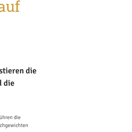
auf
tieren die
d die
führen die
ichgewichten