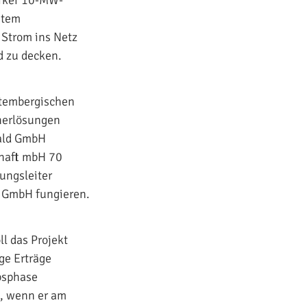
arker 10-MW-
stem
 Strom ins Netz
d zu decken.
ttembergischen
herlösungen
wald GmbH
chaft mbH 70
ungsleiter
n GmbH fungieren.
ll das Projekt
ge Erträge
ebsphase
n, wenn er am