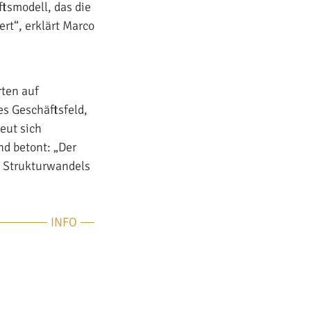
tsmodell, das die
rt“, erklärt Marco
rten auf
es Geschäftsfeld,
eut sich
d betont: „Der
s Strukturwandels
INFO