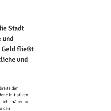
die Stadt
e und
Geld fließt
tliche und
reite der
ene Initiativen
dliche näher an
zu den