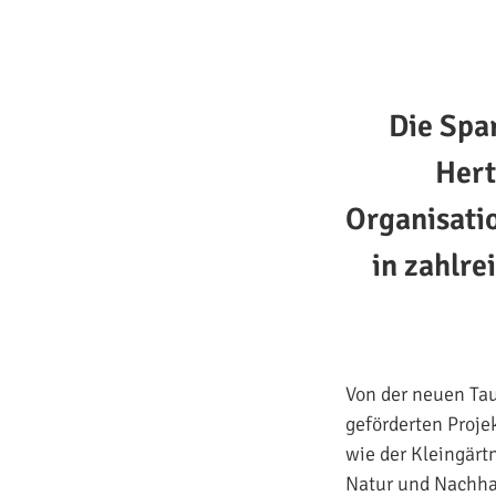
Die Spar
Hert
Organisati
in zahlre
Von der neuen Tau
geförderten Proje
wie der Kleingärt
Natur und Nachhal