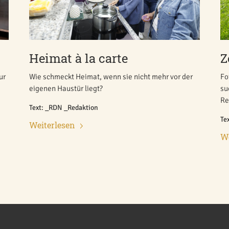
Heimat à la carte
Z
ur
Wie schmeckt Heimat, wenn sie nicht mehr vor der
Fo
eigenen Haustür liegt?
su
Re
Text: _RDN _Redaktion
Te
Weiterlesen
We