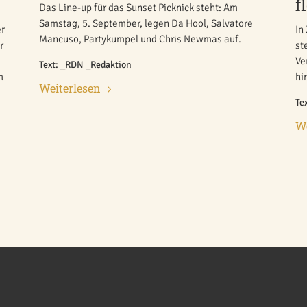
f
Das Line-up für das Sunset Picknick steht: Am
Samstag, 5. September, legen Da Hool, Salvatore
er
In
Mancuso, Partykumpel und Chris Newmas auf.
r
st
Ve
Text: _RDN _Redaktion
m
hi
Weiterlesen
Te
We