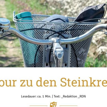
our zu den Steinkr
Lesedauer: ca. 1 Min. | Text: _Redaktion _RDN