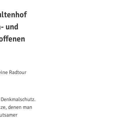
ultenhof
- und
offenen
eine Radtour
r Denkmalschutz.
uze, denen man
eutsamer