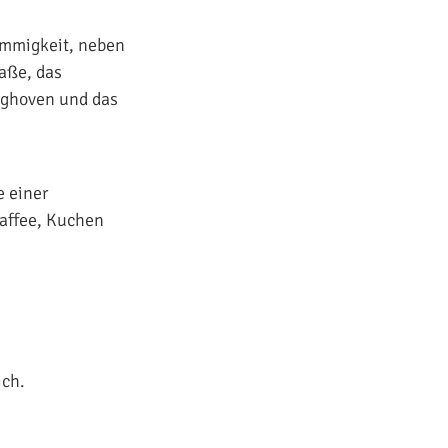
römmigkeit, neben
aße, das
nghoven und das
e einer
affee, Kuchen
ich.