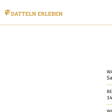
W
Sa
BE
14
W