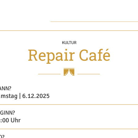
KULTUR
Repair Café
ANN?
mstag | 6.12.2025
GINN?
:00 Uhr
O?